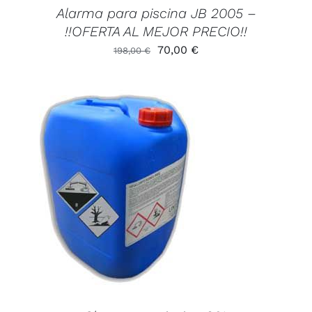
Alarma para piscina JB 2005 –
!!OFERTA AL MEJOR PRECIO!!
El
El
70,00
€
198,00
€
precio
precio
original
actual
era:
es:
198,00 €.
70,00 €.
AÑADIR AL CARRITO
/
DETALLES