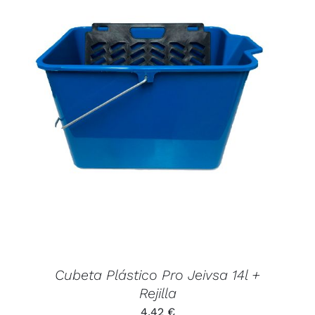
hasta
48,00 €
AÑADIR AL CARRITO
/
DETALLES
Cubeta Plástico Pro Jeivsa 14l +
Rejilla
4,42
€