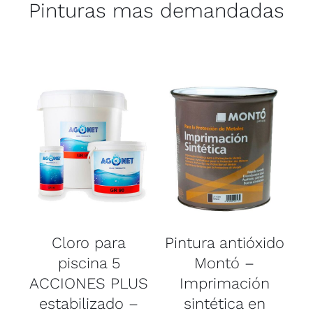
Pinturas mas demandadas
AÑADIR AL
SELECCIONAR
CARRITO
OPCIONES
/
/
ESTE
DETALLES
DETALLES
PRODUCTO
TIENE
MÚLTIPLES
VARIANTES.
LAS
Cloro para
Pintura antióxido
OPCIONES
SE
piscina 5
Montó –
a
PUEDEN
ACCIONES PLUS
Imprimación
ELEGIR
EN
estabilizado –
sintética en
LA