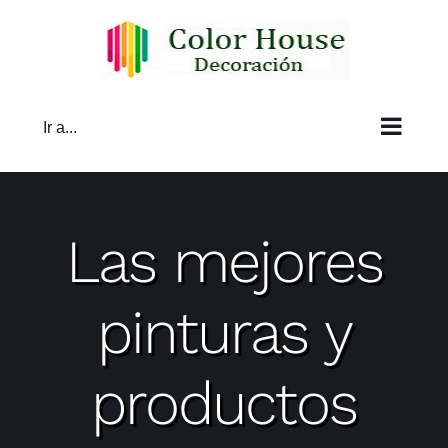
Saltar
al
contenido
Ir a...
Las mejores
pinturas y
productos