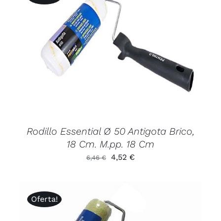
2,36 €.
1,65 €.
AÑADIR AL CARRITO
/
DETALLES
Rodillo Essential Ø 50 Antigota Brico,
18 Cm. M.pp. 18 Cm
El
El
4,52
€
6,46
€
precio
precio
original
actual
era:
es:
Oferta!
6,46 €.
4,52 €.