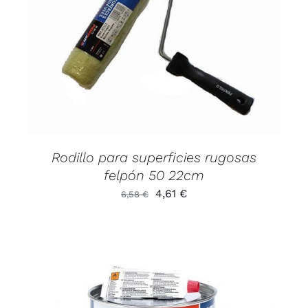
AÑADIR AL CARRITO
/
DETALLES
Rodillo para superficies rugosas
felpón 50 22cm
El
El
4,61
€
6,58
€
precio
precio
original
actual
era:
es:
6,58 €.
4,61 €.