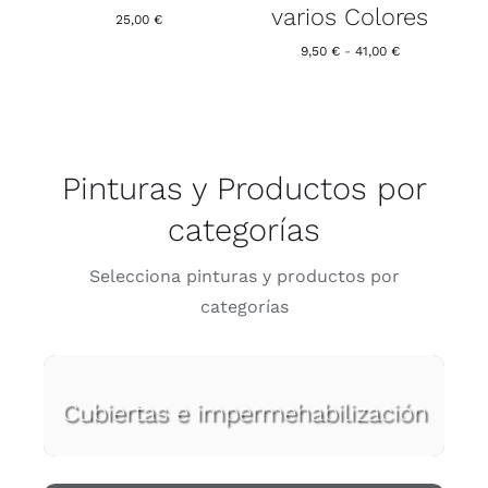
varios Colores
PÁGINA
25,00
€
DE
Rango
9,50
€
-
41,00
€
PRODUCTO
de
precios:
desde
9,50 €
hasta
41,00 €
Pinturas y Productos por
categorías
Selecciona pinturas y productos por
categorías
Cubiertas e impermehabilización