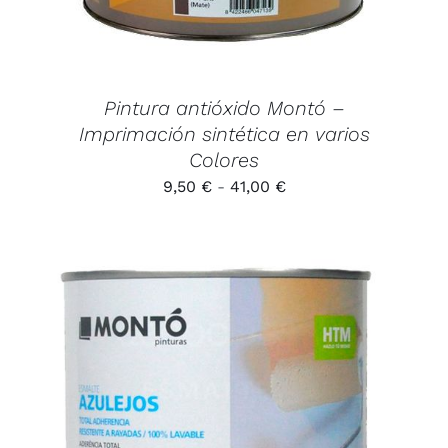
PUEDEN
ELEGIR
EN
LA
PÁGINA
Pintura antióxido Montó –
DE
Imprimación sintética en varios
PRODUCTO
Colores
Rango
9,50
€
-
41,00
€
de
precios:
desde
9,50 €
hasta
41,00 €