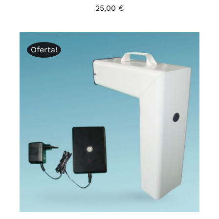
25,00
€
Oferta!
Valorado
AÑADIR AL CARRITO
/
DETALLES
con
5.00
de 5