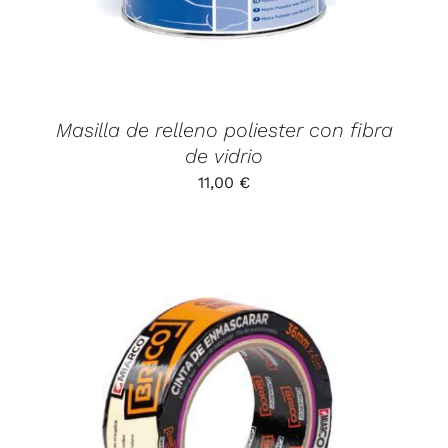
MÚLTIPLES
VARIANTES.
LAS
OPCIONES
SE
PUEDEN
Masilla de relleno poliester con fibra
ELEGIR
EN
de vidrio
LA
11,00
€
PÁGINA
DE
PRODUCTO
ESTE
SELECCIONAR OPCIONES
/
DETALLES
PRODUCTO
TIENE