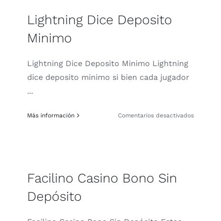
Tragamon
Lightning Dice Deposito
Minimo
Lightning Dice Deposito Minimo Lightning
dice deposito minimo si bien cada jugador
...
en
Más información
Comentarios desactivados
Lightning
Dice
Deposito
Minimo
Facilino Casino Bono Sin
Depósito