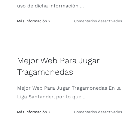
uso de dicha información ...
en
Más información
Comentarios desactivados
Casino
Online
Con
Mas
De
Mejor Web Para Jugar
1000
Juegos
Tragamonedas
Mejor Web Para Jugar Tragamonedas En la
Liga Santander, por lo que ...
en
Más información
Comentarios desactivados
Mejor
Web
Para
Jugar