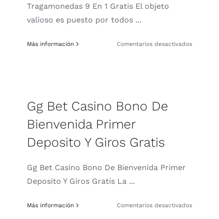
Tragamonedas 9 En 1 Gratis El objeto
valioso es puesto por todos ...
en
Más información
Comentarios desactivados
Tragamon
9
En
1
Gratis
Gg Bet Casino Bono De
Bienvenida Primer
Deposito Y Giros Gratis
Gg Bet Casino Bono De Bienvenida Primer
Deposito Y Giros Gratis La ...
en
Más información
Comentarios desactivados
Gg