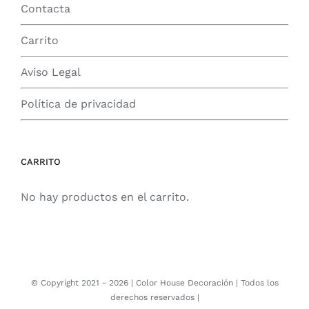
Contacta
Carrito
Aviso Legal
Política de privacidad
CARRITO
No hay productos en el carrito.
© Copyright 2021 -
2026 |
Color House Decoración
| Todos los
derechos reservados |