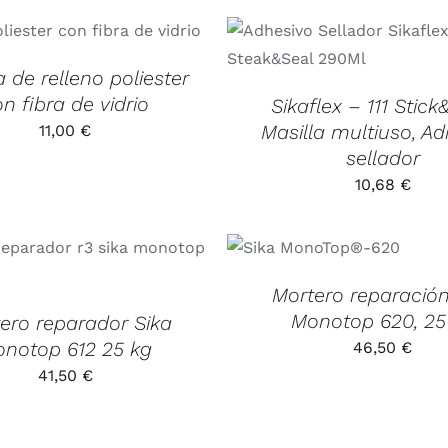
ESTE
CIONAR OPCIONES
/
PRODUCTO
DETALLES
AÑADIR AL CARRITO
/
D
TIENE
a de relleno poliester
MÚLTIPLES
VARIANTES.
n fibra de vidrio
Sikaflex – 111 Stick
LAS
Masilla multiuso, A
11,00
€
OPCIONES
SE
sellador
PUEDEN
10,68
€
ELEGIR
EN
LA
AÑADIR AL
PÁGINA
CARRITO
/
AL CARRITO
/
DETALLES
DE
DETALLES
PRODUCTO
Mortero reparación
Monotop 620, 25
ero reparador Sika
notop 612 25 kg
46,50
€
41,50
€
AÑADIR