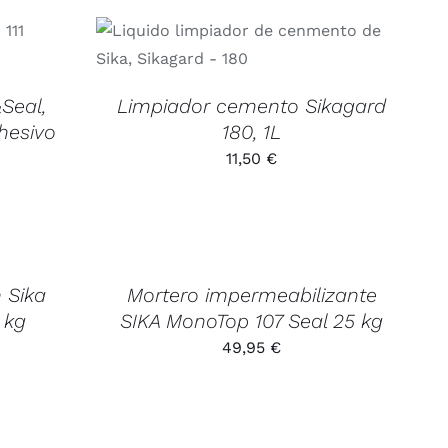
ETALLES
AÑADIR AL CARRITO
/
DETALLES
&Seal,
Limpiador cemento Sikagard
dhesivo
180, 1L
11,50
€
Valorado
AÑADIR
con
5.00
de
AL
5
CARRITO
/
 Sika
Mortero impermeabilizante
DETALLES
 kg
SIKA MonoTop 107 Seal 25 kg
49,95
€