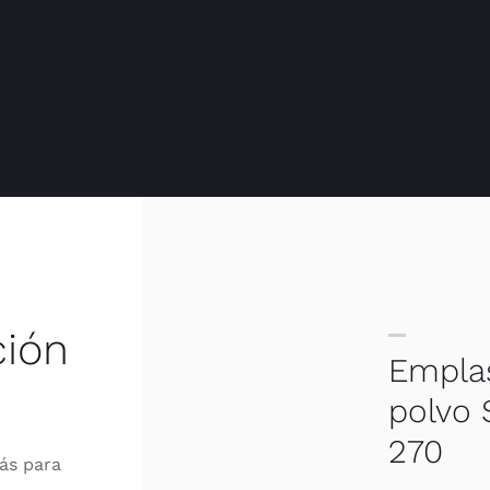
ción
Empla
polvo 
270
ás para