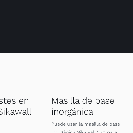
stes en
Masilla de base
Sikawall
inorgánica
Puede usar la masilla de base
inorgánica Sikawall 270 para: