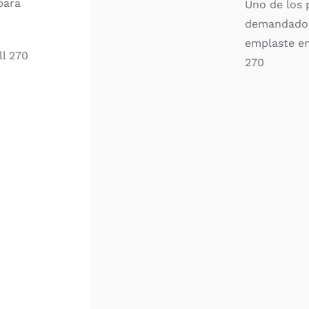
 para
Uno de los
demandados
emplaste en
ll 270
270