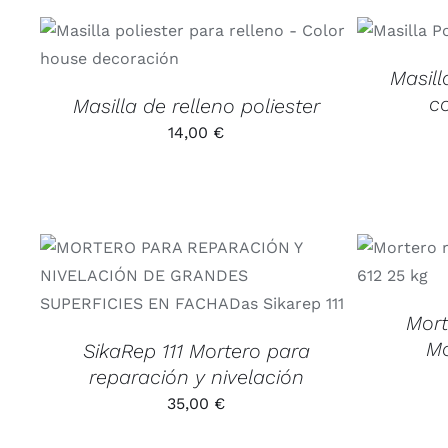
SELEC
ESTE
SELECCIONAR OPCIONES
/
PRODUCTO
DETALLES
TIENE
Masill
MÚLTIPLES
co
Masilla de relleno poliester
VARIANTES.
LAS
14,00
€
OPCIONES
SE
PUEDEN
ELEGIR
EN
LA
PÁGINA
AÑADIR 
AÑADIR AL CARRITO
/
DETALLES
DE
PRODUCTO
Mort
Mo
SikaRep 111 Mortero para
reparación y nivelación
35,00
€
AÑADIR