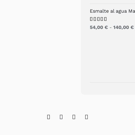
Esmalte al agua M
Valorado
54,00
€
-
140,00
€
con
5.00
de
5