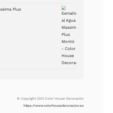
assima Plus
Rango
de
precios:
desde
54,00 €
hasta
140,00 €
© Copyright 2021 Color House Decoración
https://www.colorhousedecoracion.es