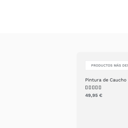
PRODUCTOS MÁS D
Pintura de Caucho 
Valorado
49,95
€
con
5.00
de
5