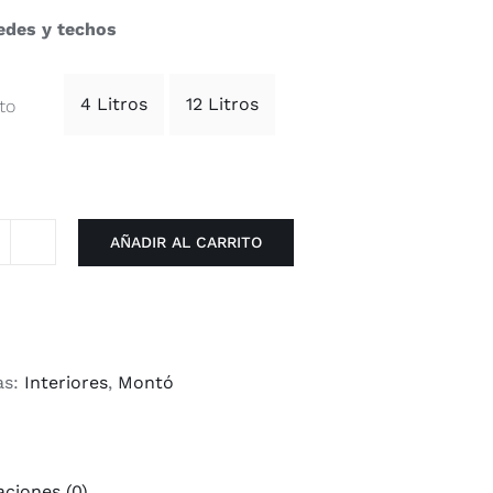
edes y techos
4 Litros
12 Litros
to
AÑADIR AL CARRITO
no
ero
intura
lástica
as:
Interiores
,
Montó
ate
igienizante
antidad
aciones (0)