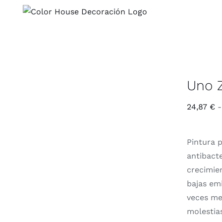
Saltar
al
contenido
Uno Z
24,87
€
-
Pintura 
antibacte
crecimie
bajas em
veces men
molestia