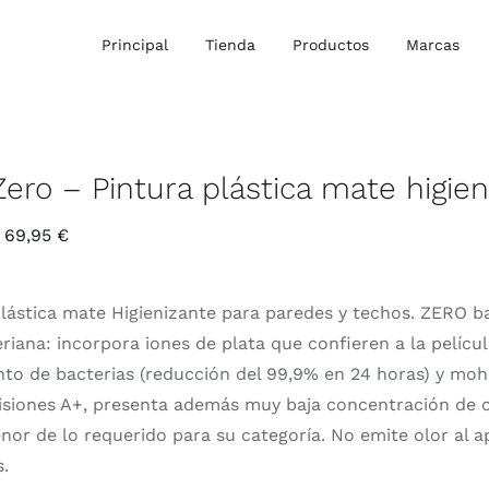
Principal
Tienda
Productos
Marcas
ero – Pintura plástica mate higien
Rango
69,95
€
de
precios:
plástica mate Higienizante para paredes y techos. ZERO b
desde
riana: incorpora iones de plata que confieren a la películ
24,87 €
nto de bacterias (reducción del 99,9% en 24 horas) y moh
hasta
isiones A+, presenta además muy baja concentración de co
69,95 €
or de lo requerido para su categoría. No emite olor al a
s.