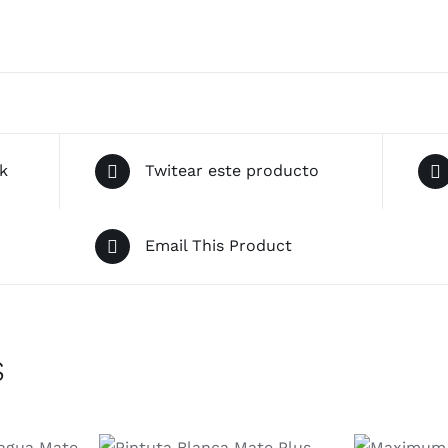
k
Twitear este producto
Email This Product
s