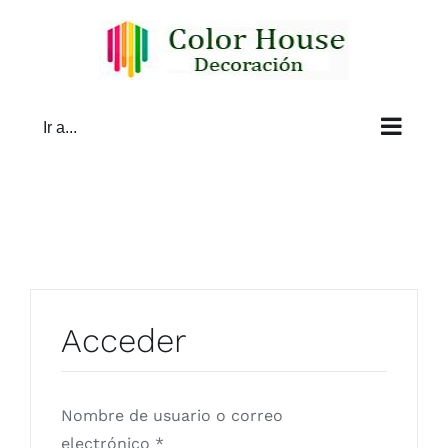
Saltar
al
contenido
Ir a...
Acceder
Nombre de usuario o correo
Obligatorio
electrónico
*