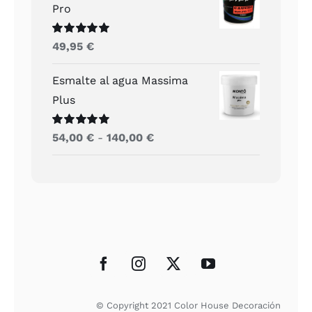
Pro
Valorado
49,95
€
con
5.00
de 5
Esmalte al agua Massima
Plus
Valorado
Rango
54,00
€
-
140,00
€
con
5.00
de 5
de
precios:
desde
54,00 €
hasta
140,00 €
© Copyright 2021 Color House Decoración