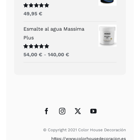
Valorado
49,95
€
con
5.00
de 5
Esmalte al agua Massima
Plus
Valorado
Rango
54,00
€
-
140,00
€
con
5.00
de 5
de
precios:
desde
54,00 €
hasta
140,00 €
© Copyright 2021 Color House Decoración
https://www.colorhousedecoracion.es